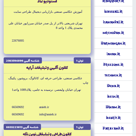
استوديو نماد
iRingSport.ir
iBaseBall.ir
آموزش عكاسى صنعتى بازاريابى ديجيتال طراحى سايت
iSanandaj.ir
تهران شريعتى بالاتر از پل صدر خيابان ميرزاپور خيابان على
محمدى پلاك 1 واحد 8
MrChodan.ir
22676005
iDarmangah.ir
iAhan.ir
توان 1
شناسه آگهى 2563594896
iFreeZone.ir
كانون آگهى و تبليغات آرايه
Technex.ir
عكاسى صنعتى، طراحى حرفه اى، كاتالوگ، بروشور، پكينگ،
چاپ
iDena.ir
تهران خيابان وليعصر، نرسيده به جامى، پلاك1089 واحد1
iKesh.ir
66569692
araieh.ir
iDinam.ir
66569692
info@araieh.ir
iKebrit.ir
توان 1
شناسه آگهى 8855223813
iFarayand.ir
كانون طراحى و تبليغاتى نوين نگه