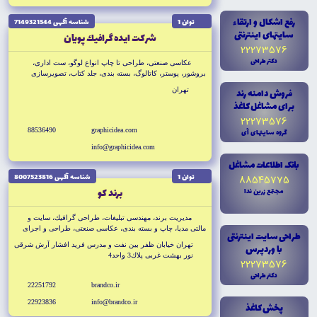
رفع اشکال و ارتقاء
توان 1
شناسه آگهى 7149321544
سايتهاى اينترنتى
شركت ايده گرافيك پويان
22273576
دکتر طراحى
عكاسى صنعتى، طراحى تا چاپ انواع لوگو، ست ادارى،
بروشور، پوستر، كاتالوگ، بسته بندى، جلد كتاب، تصويرسازى
كتاب، تبليغات محيطى اعماز طراحى و اجراى غرفه هاى
فروش دامنه رند
تهران
نمايشگاهى با برنامه هاى سه بعدى، بنر و فلكسى، هداياى
براى مشاغل کاغذ
تبليغاتى، طراحى وراه اندازى وب سايت، سى دى مال
22273576
88536490
graphicidea.com
گروه سايتهاى آى
info@graphicidea.com
بانک اطلاعات مشاغل
توان 1
شناسه آگهى 8007523816
88545775
برند كو
مجتمع زرين ندا
مديريت برند، مهندسى تبليغات، طراحى گرافيك، سايت و
مالتى مديا، چاپ و بسته بندى، عكاسى صنعتى، طراحى و اجراى
طراحى سايت اينترنتى
غرفه هاى نمايشگاهى، هداياى تبليغاتى، توليد بازى هاى فكرى و
تهران خيابان ظفر بين نفت و مدرس فريد افشار آرش شرقى
با وردپرس
آموزشى
نور بهشت غربى پلاك3 واحد4
22273576
دکتر طراحى
22251792
brandco.ir
22923836
info@brandco.ir
پخش کاغذ