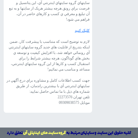
سايتهاي گروه سايتهاي اينترنتي آي، اين پتانسيل و
فرصت براي رونق هرچه بيشتر هريک از سايتها و به تبع
آن تبليغ و معرفي ي کسب و کارهاي حاضر در آن،
فراهم مي شود!
کليک کنيد
لازم به توضيح است که متناسب با پيشرفت کار، ضمن
اينکه بتدريج از قابليت هاي جديد گروه سايتهاي اينترنتي
آي رونمائي خواهد شد، با افزايش کيفيت و توسعه ي
بخش هاي گوناگون، هرچه بيشتر شرايط را براي
استقبال کسب و کارها از اين گروه سايتهاي اينترنتي،
مساعد و مناسب مي نمائيم!
جهت کسب اطلاعات کامل و مشاوره براي درج آگهي در
سايتهاي اينترنتي آي با بيشترين راندمان، از طريق
شماره هاي ذيل با ما تماس حاصل نماييد:
تلفن تهران 22273576
موبايل 09309038575
کلیه حقوق این سایت و سایتهای مرتبط به
گروه سایت های اینترنتی آی
تعلق دارد