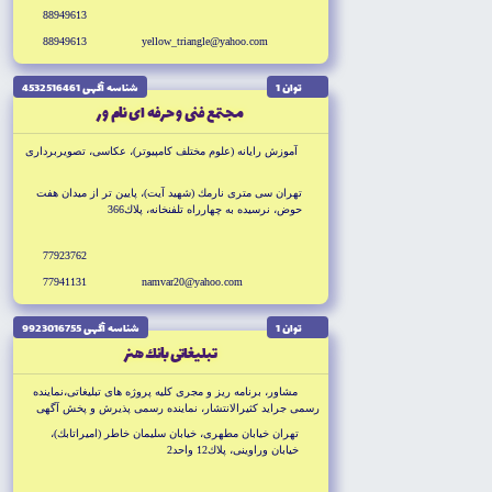
88949613
88949613
yellow_triangle@yahoo.com
توان 1
شناسه آگهى 4532516461
مجتمع فنى و حرفه اى نام ور
آموزش رايانه (علوم مختلف كامپيوتر)، عكاسى، تصويربردارى
تهران سى مترى نارمك (شهيد آيت)، پايين تر از ميدان هفت
حوض، نرسيده به چهارراه تلفنخانه، پلاك366
77923762
77941131
namvar20@yahoo.com
توان 1
شناسه آگهى 9923016755
تبليغاتى بانك هنر
مشاور، برنامه ريز و مجرى كليه پروژه هاى تبليغاتى،‌نماينده
رسمى جرايد كثيرالانتشار، نماينده رسمى پذيرش و پخش آگهى
هاى صدا و سيما، مجهز و متخصص در زمينه طراحى گرافيك، چاپ،
تهران خيابان مطهرى، خيابان سليمان خاطر (اميراتابك)،
بسته بندى، عكاسى صنعتى
خيابان وراوينى، پلاك12 واحد2