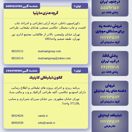
در جنوب تهران
توان 1
شناسه آگهى 6091423785
55592157
گروه هنرى مارتيا
پخش کاغذ دى
دكوراسيون داخلى، غرفه آرايى (طراحى و اجراء)، چاپ
فروش دامنه رند
افست و چاپ ديجيتال، عكاسى صنعتى، هداياى تبليغاتى، طراحى
براى مشاغل موبايل
گرافيكي
تهران خيابان وليعصر، بالاتر از طالقانى، مجتمع ادارى نور
22273576
تهران، طبقه ششم واحد1803
گروه سايتهاى آى
88226115
martiaartgroup.com
پخش کاغذ
88226114
martiaartgroup@yahoo.com
در غرب تهران
46262309
توان 1
شناسه آگهى 2944118160
پخش کاغذ دى
كانون تبليغاتى كارنيك
فروش
برنامه ريزى و اجراى پروژه هاى تبليغاتى و اطلاع رسانى،
دامنه هاى رند اينترنتى
داراى استوديو عكاسى، آتليه طراحى گرافيك و وب و مالتى مديا،
22273576
چاپ و بسته بندى، طراحى و توليد استند محصول و غرفه هاى
تهران خيابان مطهرى، بين خيابان ميرزاى شيرازى و سنايى،
گروه سايتهاى آى
نمايشگاهى
پلاك372 واحد5
تبليغات اينترنتى
88324626
carnik.ir
22273576
88302039
info@carnik.ir
دکتر طراحى