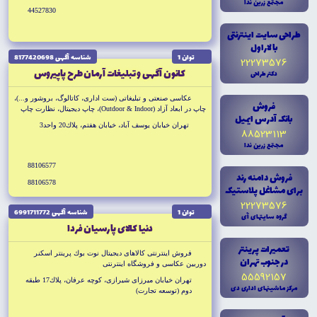
مجتمع زرين ندا
44527830
طراحى سايت اينترنتى
با لاراول
توان 1
شناسه آگهى 8177420698
22273576
كانون آگهى و تبليغات آرمان طرح پاپيروس
دکتر طراحى
عكاسى صنعتى و تبليغاتى (ست ادارى، كاتالوگ، بروشور و...)،
فروش
چاپ در ابعاد آزاد (Outdoor & Indoor)، چاپ ديجيتال، نظارت چاپ
بانک آدرس ايميل
افست، وب و مالتى مديا، هداياى تبليغاتى، سررسيد
تهران خيابان يوسف آباد، خيابان هفتم، پلاك20 واحد3
88523113
مجتمع زرين ندا
88106577
فروش دامنه رند
88106578
براى مشاغل پلاستيک
22273576
توان 1
شناسه آگهى 6991711772
گروه سايتهاى آى
دنيا كالاى پارسيان فردا
تعميرات پرينتر
فروش اينترنتى كالاهاى ديجيتال نوت بوك پرينتر اسكنر
در جنوب تهران
دوربين عكاسى و فروشگاه اينترنتى
55592157
تهران خيابان ميرزاى شيرازى، كوچه عرفان، پلاك17 طبقه
مرکز ماشينهاى ادارى دى
دوم (توسعه تجارت)