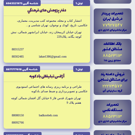
توان 1
شناسه آگهى 6943321975
دفتر پژوهش هاى فرهنگي
تعميرات پرينتر
در شرق تهران
انتشار كتاب و مجله، مجموعه كتب مديريت، معمارى،
77927547
عكاسى، تاريخ، كودك و نوجوان، تهران شناسى و...
مرکز ماشينهاى ادارى دى
تهران خيابان كريمخان زند، خيابان ايرانشهر شمالى، نبش
كوچه يگانه، پلاك229
بانک اطلاعات
مشاغل کشور
88315237
88523113
88302485
lahze1386@gmail.com
مجتمع زرين ندا
توان 1
شناسه آگهى 8871777618
فروش دامنه رند
آژانس تبليغاتى بادكوبه
براى مشاغل نساجى
22273576
طراحى و برنامه ريزى رسانه هاى اجتماعى استوديوى
گروه سايتهاى آى
عكاسى و تصويربردارى و ضبط صداى بادكوبه
تهران شهرك قدس فاز 6 خيابان گل افشان شمالى كوچه
هفتم پلاك 9
تعميرات
دستگاه فکس
88523113
88080150
badkoobeh.com
مرکز ماشينهاى ادارى دى
88092766