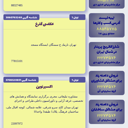
88523113
مرکز ماشينهاى ادارى دى
88327485
تهيه ليست
توان 1
شناسه آگهى 3060763248
آدرس کسب و کارها
عكاسى گلرخ
88545775
مجتمع زرين ندا
تهران نارمك خ سمنگان ايستگاه مسجد
شارژ کاتريج پرينتر
در شمال تهران
22273576
77815101
مرکز ماشينهاى ادارى دى
فروش دامنه رند
براى مشاغل کشاورزى
توان 1
شناسه آگهى 5708520851
اكسير نوين
22273576
گروه سايتهاى آى
مشاوره تبليغاتى، مجرى برگزارى نمايشگاه و همايش هاى
تخصصى، غرفه آرايى و دكوراسيون داخلى،طراحى و اجراى
فروش دامنه رند
بيلبورد، فلكسى فيس، سازه هاى نمايشگاهى، ساخت
تهران ميدان كاج، سرو شرقى، علامه شمالى، كوچه اقبال ملى،
براى مشاغل ساختمان
تيزر،انيميشن تبليغاتى،وب سايت،مولتى مديا، عكاسى صنعتى
ساختمان فرهنگ، پلاك1 طبقه3 واحد10
22273576
گروه سايتهاى آى
22097972