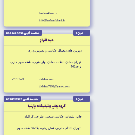
hashemkhani.ir
info@hashemkhani.ir
توان 1
شناسه آگهى 8625420054
ديد افراز
دوربين هاى ديجيتال عكاسى و تصويربردارى
تهران خيابان انقلاب، خيابان بهار جنوبى، طبقه سوم ادارى،
واحد562
77615573
didafraz.com
didafzar7292@yahoo.com
توان 1
شناسه آگهى 6390313923
گروه چاپ و تبليغات پارتيا
چاپ، تبليغات، عكاسى صنعتى، طراحى گرافيك
تهران ابتداى مدرس، نبش زهره، پلاك59 طبقه سوم