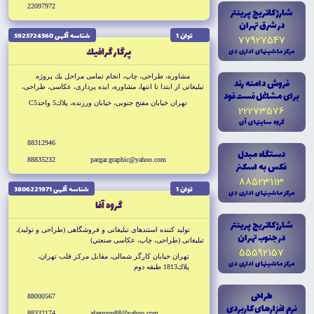
22097972
شارژ کاتريج پرينتر
در شرق تهران
توان 1
شناسه آگهى 5925724560
77927547
پرگار گرافيك
مرکز ماشينهاى ادارى دى
مشاوره، طراحى، چاپ، انجام تمامى مراحل يك پروژه
فروش دامنه رند
تبليغاتى از ابتدا تا انتها، مشاوره، ايده پردازى، عكاسى، طراحى،
براى مشاغل فست فود
چاپ، افست، ديجيتال، ريسو، بنر، فلكسى، انواع كارت PVC،
تهران خيابان مفتح جنوبى، خيابان ورزنده، پلاك5 واحدC5
22273576
فاكتور مالياتى (هدايا، اجرا، نصب)
گروه سايتهاى آى
88312946
دستگاه مبدل
88835232
pargar.graphic@yahoo.com
فکس به اسکنر
88523113
توان 1
شناسه آگهى 3806221971
مرکز ماشينهاى ادارى دى
گروه آفا
شارژ کاتريج پرينتر
توليد كننده استندهاى تبليغاتى و فروشگاهى (طراحى و توليد)،
در جنوب تهران
تبليغاتى (طراحى، چاپ، عكاسى صنعتي)
55592157
تهران خيابان كارگر شمالى، مقابل مركز قلب تهران،
مرکز ماشينهاى ادارى دى
پلاك1813 طبقه دوم
طراحى
88000567
نرم افزارهاى کاربردى
88332174
afagroup88@yahoo.com