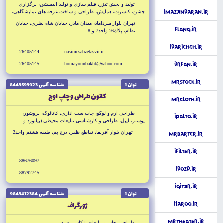
توليد و پخش تيزر، فيلم سازى و توليد انيميشن، برگزارى
iMazandaran.ir
جشن، كنسرت، همايش، طراحى و ساخت غرفه هاى نمايشگاهى،
عكاسى صنعتى
تهران بلوار ميرداماد، ميدان مادر، خيابان شاه نظرى، خيابان
Flang.ir
نظام، پلاك26 واحد7 و 8
iDaricheh.ir
26405144
nasimesabzetasvir.ir
26405145
homayounbakht@yahoo.com
DrFan.ir
MrStock.ir
توان 1
شناسه آگهى 8443593923
كانون طراحى و چاپ اوج
MrCloth.ir
طراحى آرم و لوگو، چاپ ست ادارى، كاتالوگ، بروشور،
iPalto.ir
پوستر، ليبل، طراحى و كارشناسى تبليغات محيطى (بيلبورد و
استند)، طراحى و چاپ انواع بسته بندى، طراحى و چاپ سررسيد،
تهران بلوار آفريقا، تقاطع ظفر، برج پم، طبقه هشتم واحد2
MrBarter.ir
وب سايت، مالتى مديا، عكاسى صنعتى
iFilter.ir
88676097
iDozd.ir
88792745
iGitar.ir
توان 1
شناسه آگهى 9843412384
ژورگراف
iJaroo.ir
MrTheater.ir
طراحى، چاپ و تبليغات عكاسى صنعتى