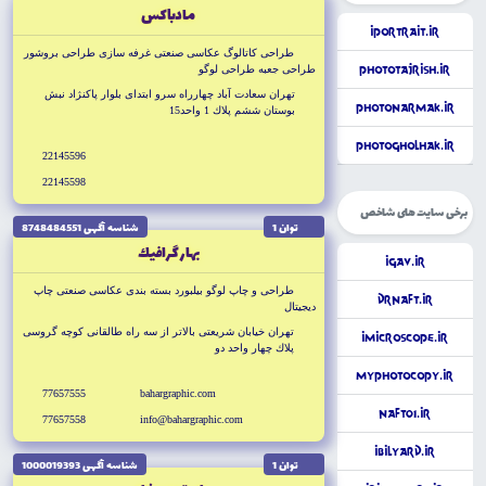
مادباكس
iPortrait.ir
طراحى كاتالوگ عكاسى صنعتى غرفه سازى طراحى بروشور
PhotoTajrish.ir
طراحى جعبه طراحى لوگو
تهران سعادت آباد چهارراه سرو ابتداى بلوار پاكنژاد نبش
PhotoNarmak.ir
بوستان ششم پلاك 1 واحد15
PhotoGholhak.ir
22145596
22145598
برخی سایت های شاخص
توان 1
شناسه آگهى 8748484551
بهار گرافيك
iGav.ir
طراحى و چاپ لوگو بيلبورد بسته بندى عكاسى صنعتى چاپ
DrNaft.ir
ديجيتال
تهران خيابان شريعتى بالاتر از سه راه طالقانى كوچه گروسى
iMicroscope.ir
پلاك چهار واحد دو
MyPhotoCopy.ir
77657555
bahargraphic.com
Naft01.ir
77657558
info@bahargraphic.com
iBilyard.ir
توان 1
شناسه آگهى 1000019393