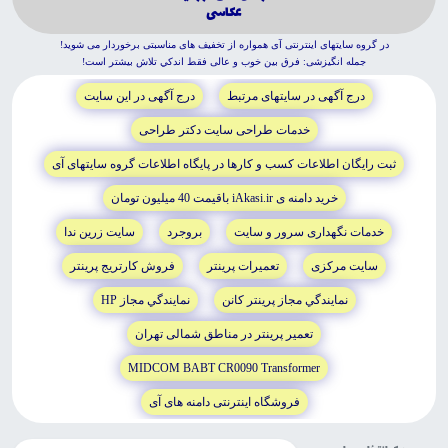
عكاسى
در گروه سايتهاى اينترنتى آى همواره از تخفيف هاى مناسبتى برخوردار مى شويد!
جمله انگيزشى: فرق بين خوب و عالى فقط اندکي تلاش بيشتر است!
درج آگهى در سايتهاى مرتبط
درج آگهى در اين سايت
خدمات طراحى سايت دکتر طراحى
ثبت رايگان اطلاعات کسب و کارها در پايگاه اطلاعات گروه سايتهاى آى
خريد دامنه ى iAkasi.ir باقيمت 40 ميليون تومان
خدمات نگهدارى سرور و سايت
بروجرد
سايت زرين ندا
سايت مرکزى
تعميرات پرينتر
فروش کارتريج پرينتر
نمايندگي مجاز پرينتر کانن
نمايندگي مجاز HP
تعمير پرينتر در مناطق شمالى تهران
MIDCOM BABT CR0090 Transformer
فروشگاه اينترنتى دامنه هاى آى