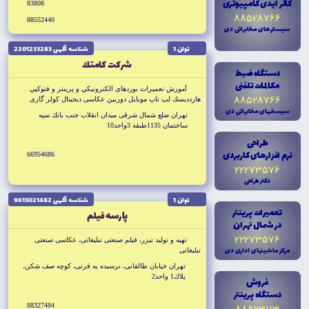
کالر آيدى کامپيوترى
83808
88528766
88552440
سيستم هاى مخابراتى دى
توان 1
شناسه آگهى 2201233283
شركت كامتك
دستگاه ضبط
مکالمات تلفنى
آموزش تعميرات بوردهاى الكترونيكي و پرينتر و فتوكپي
88528766
هاردديسك لپ تاپ موبايل دوربين عكاسى ديجيتال كولر گازى
سيستمهاى مخابراتى دى
تهران ضلع شمال شرقى ميدان انقلاب جنب بانك سپه
ساختمان 1135طبقه 3واحد10
طراحى
نرم افزارهاى کاربردى
66954686
22273576
دکتر طراحى
توان 1
شناسه آگهى 9615021482
تعميرات پرينتر
پارسه فيلم
در شمال تهران
22273576
تهيه و توليد تيزر، فيلم صنعتى تبليغاتى، عكاسى صنعتى
مرکز ماشينهاى ادارى دى
تبليغاتى
تهران خيابان طالقانى، نرسيده به قرنى، كوچه صف شكن،
پلاك1 واحد2
فروش
دستگاه پرينتر
88327484