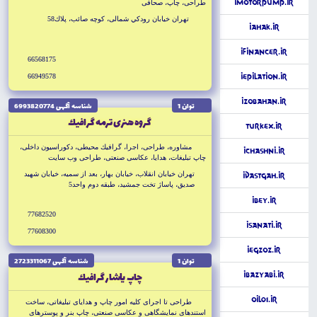
iMotorPump.ir
طراحى، چاپ، صحافى
تهران خيابان رودكي شمالى، كوچه صائب، پلاك58
iAhak.ir
iFinancer.ir
66568175
66949578
iEpilation.ir
iZobAhan.ir
توان 1
شناسه آگهى 6993820774
گروه هنرى ترمه گرافيك
Turkex.ir
مشاوره، طراحى، اجرا، گرافيك محيطى، دكوراسيون داخلى،
iChashni.ir
چاپ تبليغات، هدايا، عكاسى صنعتى، طراحى وب سايت
تهران خيابان انقلاب، خيابان بهار، بعد از سميه، خيابان شهيد
iDastgah.ir
صديق، پاساژ تخت جمشيد، طبقه دوم واحد5
iBey.ir
77682520
iSanati.ir
77608300
iEgzoz.ir
توان 1
شناسه آگهى 2723311067
چاپ ياشار گرافيك
iBazyabi.ir
Oil01.ir
طراحى تا اجراى كليه امور چاپ و هداياى تبليغاتى، ساخت
استندهاى نمايشگاهى و عكاسى صنعتى، چاپ بنر و پوسترهاى