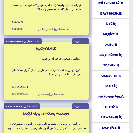
تبليغاتى
KalayeNozad.ir
تهران ميدان بهارستان، خيابان ظهيرالاسلام، مقابل مسجد
طالقانى، پلاك45، طبقه سوم واحد21
iZayeshgah.ir
33929226
iEyd.ir
33939507
yashar_zinati@yahoo.com
MrRice.ir
توان 1
شناسه آگهى 6070996666
iAgro.ir
طراحان جزيره
MrKhodkar.ir
عكاسى صنعتى حرفه اى و چاپ
iTircheh.ir
كرج چهارراه هفت تير، ابتداى بلوار دانش آموز، ساختمان
جهانگير، طبقه سوم واحد5
iShabestar.ir
iMalt.ir
02632735574
02632735575
jazirehco@yahoo.com
Pakkonandeh.ir
توان 1
شناسه آگهى 4521783483
iGhand.ir
موسسه رسانه اى روزنه ارتباط
iAirWasher.ir
برنامه ريز و مجرى تبليغات تلويزيونى، راديويى، مطبوعاتى،
iMohafez.ir
محيطى، توليد، پذيرش و پخش آگهى تلويزيونى، مطبوعات، بيلبورد،
طراحى، عكاسى، صنعتى و چاپ