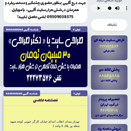
موزیک انتخابی سایت
جهت درج آگهی بمنظور حضوری چشمگیر و منحصربفرد و
همزمان در شش هزار سایت آگهی، با موبایل
09309038575 تماس حاصل نمایید!
تبلیغات
توان 4
شناسه آگهى 5666488044
طراحى سايت حرفه اى
22273576
دکتر طراحى
پخش کاغذ دى
88545885
پخش کاغذ دى
توان 1
شناسه آگهى 6459335498
تعميرات پرينتر
فصلنامه عكاسى
در غرب تهران
46292309
مرکز ماشينهاى ادارى دى
تهران ميدان انقلاب ابتداى خيابان كارگر جنوبى كوچه شهيد
شعله ور پلاك 8 واحد 2
فروش دامنه رند