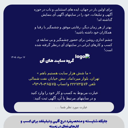
براى اولين بار در جهان، ايده هاى استثنايى و ناب در حوزه
آگهى و تبليغات، خود را در سايتهاى آگهى آى بنمايش
گذاشته اند!
بهتر از هر زمان ديگر، رقابتى موفق و چشمگير با رقبا و
همکاران خود داشته باشيد!
چشم اندازى روشن براى حضور چشمگير و بى سابقه ى
کسب و کارهاى ايرانى در سايتهاى آى درنظر گرفته شده
است!
۱۷ مرداد ۱۴۰۵
گروه سایت های آی
« ما شش هزار سایت هستیم باهم »
تهران، بلوار میرداماد، نبش خیابان نفت شمالی
09309038575
22273576
تلفن
واتساپ
عبارت مربوط به کسب و کار خود را وارد کنید
و در سایتهای مرتبط با آن، آگهی ثبت کنید:
جايگاه شايسته و منحصربفرد درج آگهى و تبليغات براى كسب و
كارهاى فعال در زمينه