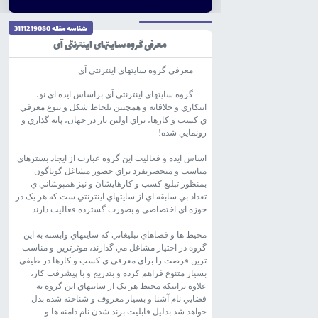
شناسه مقاله 3111219080
معرفی گروه سایتهای اینترنتی آی
معرفی گروه سایتهای اینترنتی آی
گروه سايتهاي اينترنتي آي براساس ايده اي نو،
ابتکاري و خلاقانه و همچنين بلحاظ شکل و تنوع معرفي
ي کسب و کارها، براي اولين بار در جهان، پايه گذاري و
رونمايي شده!
اساس ايده و فعاليت اين گروه عبارت از ايجاد بسترهاي
مناسب و منحصربفرد براي حضور مشاغل گوناگون
بمنظور تبليغ کسب و کارهايشان و نيز همپوشاني ي
تعداد بي سابقه اي از سايتهاي اينترنتي ست که هر يک در
حوزه اي اختصاصي و بصورت گسترده فعاليت دارند.
محيط ها و فضاهاي تبليغاتي که سايتهاي وابسته به اين
گروه در اختيار مشاغل مي گذارند، موثرترين و مناسب
ترين فرصت را براي معرفي ي کسب و کارها در طيفي
بسيار متنوع فراهم کرده و بتدريج و با پيشرفت کار،
علاوه براينکه محيط هر يک از سايتهاي اين گروه به
فضايي نام آشنا و بسيار معروف و شناخته شده بدل
خواهد شد بدليل قابليت برند شدن نام دامنه ها و