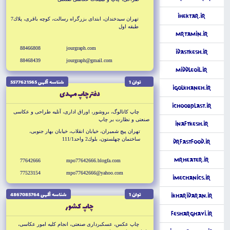
iHektar.ir
تهران سيدخندان، ابتداى بزرگراه رسالت، كوچه باقرى، پلاك7
طبقه اول
MrTamin.ir
88466808
jourgraph.com
iDastkesh.ir
88468439
jourgraph@gmail.com
MiddleOil.ir
توان 1
شناسه آگهى 5577621565
iGolkhaneh.ir
دفتر چاپ مهدى
iChoobPlast.ir
چاپ كاتالوگ، بروشور، اوراق ادارى، آتليه طراحى و عكاسى
صنعتى و نظارت بر چاپ
iNaftKesh.ir
تهران پيچ شميران، خيابان انقلاب، خيابان بهار جنوبى،
ساختمان چهلستون، بلوك2 واحد111/1
DrFastFood.ir
MrHeater.ir
77642666
mpo77642666.blogfa.com
77523154
mpo77642666@yahoo.com
iMechanics.ir
توان 1
شناسه آگهى 4867085764
iKharidaran.ir
چاپ كشور
FesharGhavi.ir
چاپ عكس، عسكبردارى صنعتى، انجام كليه امور عكاسى،