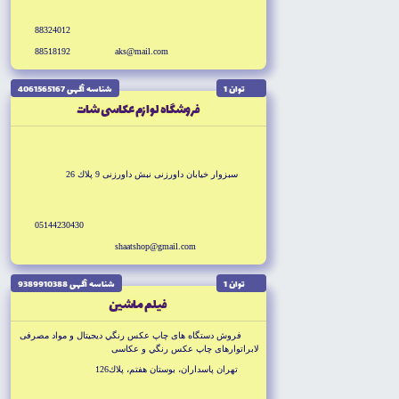
88324012
88518192
aks@mail.com
توان 1
شناسه آگهى 4061565167
فروشگاه لوازم عكاسى شات
سبزوار خيابان داورزنى نبش داورزنى 9 پلاك 26
05144230430
shaatshop@gmail.com
توان 1
شناسه آگهى 9389910388
فيلم ماشين
فروش دستگاه هاى چاپ عكس رنگي ديجيتال و مواد مصرفى
لابراتوارهاى چاپ عكس رنگي و عكاسى
تهران پاسداران، بوستان هفتم، پلاك126