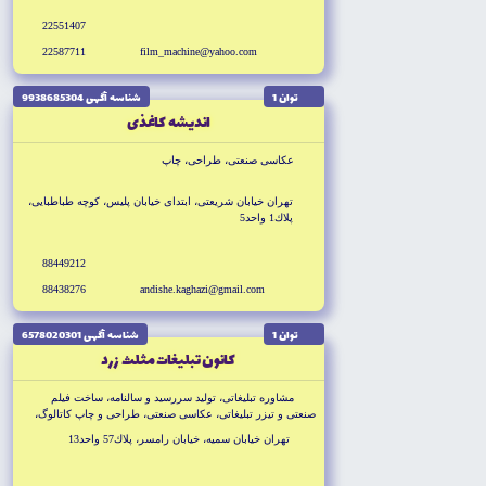
22551407
22587711
film_machine@yahoo.com
توان 1
شناسه آگهى 9938685304
انديشه كاغذى
عكاسى صنعتى، طراحى، چاپ
تهران خيابان شريعتى، ابتداى خيابان پليس، كوچه طباطبايى،
پلاك1 واحد5
88449212
88438276
andishe.kaghazi@gmail.com
توان 1
شناسه آگهى 6578020301
كانون تبليغات مثلث زرد
مشاوره تبليغاتى، توليد سررسيد و سالنامه، ساخت فيلم
صنعتى و تيزر تبليغاتى، عكاسى صنعتى، طراحى و چاپ كاتالوگ،
بروشور، كتاب و ...، طراحى وب سايت و مالتى مديا
تهران خيابان سميه، خيابان رامسر، پلاك57 واحد13