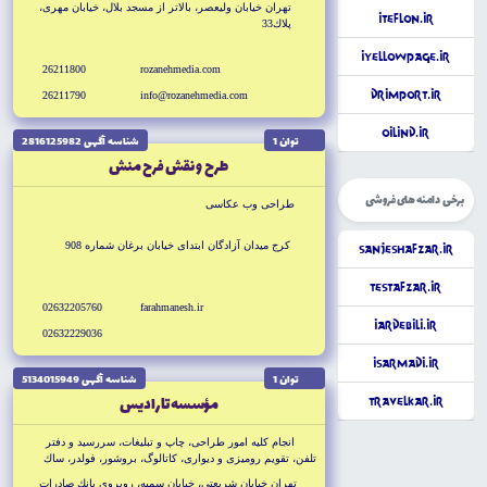
تهران خيابان وليعصر، بالاتر از مسجد بلال، خيابان مهرى،
iTeflon.ir
پلاك33
iYellowpage.ir
26211800
rozanehmedia.com
DrImport.ir
26211790
info@rozanehmedia.com
OilInd.ir
توان 1
شناسه آگهى 2816125982
طرح و نقش فرح منش
برخی دامنه های فروشی
طراحى وب عكاسى
كرج ميدان آزادگان ابتداى خيابان برغان شماره 908
SanjeshAfzar.ir
TestAfzar.ir
02632205760
farahmanesh.ir
iArdebili.ir
02632229036
iSarmadi.ir
توان 1
شناسه آگهى 5134015949
مؤسسه تاراديس
TravelKar.ir
انجام كليه امور طراحى، چاپ و تبليغات، سررسيد و دفتر
تلفن، تقويم روميزى و ديوارى، كاتالوگ، بروشور، فولدر، ساك
دستى و نايلون، عكاسى صنعتى، غرفه آرايى نمايشگاهى و انواع
تهران خيابان شريعتى، خيابان سميه، روبروى بانك صادرات