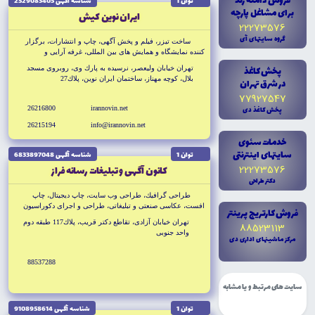
فروش دامنه رند
توان 1
شناسه آگهى 2529083405
براى مشاغل پارچه
ايران نوين كيش
22273576
گروه سايتهاى آى
ساخت تيزر، فيلم و پخش آگهى، چاپ و انتشارات، برگزار
كننده نمايشگاه و همايش هاى بين المللى، غرفه آرايى و
دكوراسيون داخلى، آتليه عكاسى، طراحى و گرافيك، تبليغات
پخش کاغذ
تهران خيابان وليعصر، نرسيده به پارك وى، روبروى مسجد
محيطى، طراحى وب، نمايندگي روزنامه هاى كثيرالانتشار
بلال، كوچه مهناز، ساختمان ايران نوين، پلاك27
در شرق تهران
77927547
پخش کاغذ دى
irannovin.net
26216800
26215194
info@irannovin.net
خدمات سئوى
سايتهاى اينترنتى
توان 1
شناسه آگهى 6833897048
22273576
كانون آگهى و تبليغات رسانه فراز
دکتر طراحى
طراحى گرافيك، طراحى وب سايت، چاپ ديجيتال، چاپ
افست، عكاسى صنعتى و تبليغاتى، طراحى و اجراى دكوراسيون
فروش کارتريج پرينتر
داخلى و اجراى غرفه هاى نمايشگاهى، تيزر و انيميشن سازى
تهران خيابان آزادى، تقاطع دكتر قريب، پلاك117 طبقه دوم
88523113
واحد جنوبى
مرکز ماشينهاى ادارى دى
88537288
سایت های مرتبط و یا مشابه
توان 1
شناسه آگهى 9108958614