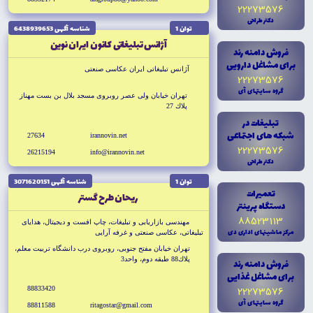
22273576
دکتر طراحى
توان 1
شناسه آگهى 6438939653
آژانس تبليغاتى كانون ايران نوين
فروش دامنه رند
براى مشاغل دارويى
آژانس تبليغاتى ايران عكاسى صنعتى
22273576
گروه سايتهاى آى
تهران خيابان ولى عصر روبروى مسجد بلال بن بست مهناز
پلاك 27
تبليغات در
شبکه هاى اجتماعى
27634
irannovin.net
22273576
26215194
info@irannovin.net
دکتر طراحى
توان 1
شناسه آگهى 3071620151
تعميرات
ريحان طرح گستر
دستگاه پرينتر
88523113
مهندسى بازاريابى و تبليغات، چاپ افست و ديجيتال، هداياى
مرکز ماشينهاى ادارى دى
تبليغاتى، عكاسى صنعتى و غرفه آرايى
تهران خيابان مفتح جنوبى، روبروى درب دانشگاه تربيت معلم،
پلاك88 طبقه دوم، واحد3
فروش دامنه رند
براى مشاغل غذايى
22273576
88833420
گروه سايتهاى آى
88811588
ritagostar@gmail.com