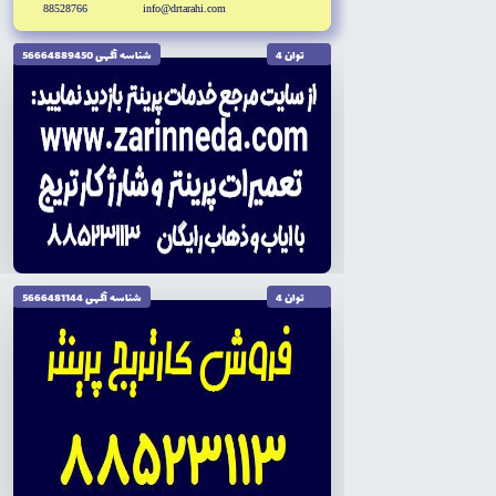
88528766
info@drtarahi.com
توان 4
شناسه آگهى 56664889450
توان 4
شناسه آگهى 5666481144
تاریخ نگارش 1404/10/04