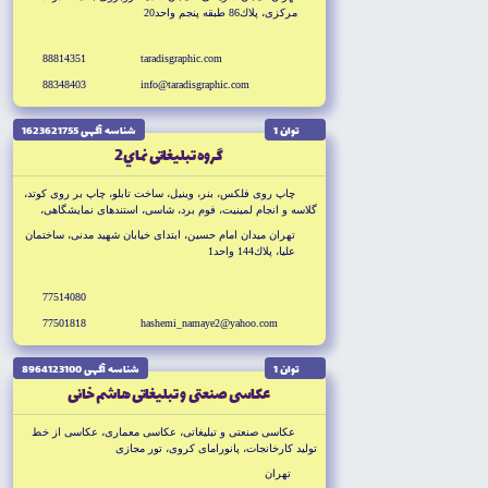
هداياى تبليغاتى
مركزى، پلاك86 طبقه پنجم واحد20
88814351
taradisgraphic.com
88348403
info@taradisgraphic.com
توان 1
شناسه آگهى 1623621755
گروه تبليغاتى نماي2
چاپ روى فلكس، بنر، وينيل، ساخت تابلو، چاپ بر روى كوتد،
گلاسه و انجام لمينيت، فوم برد، شاسى، استندهاى نمايشگاهى،
مشاوره تبليغاتى، عكاسى صنعتى، طراحى حرفه اى، طراحى وب،
تهران ميدان امام حسين، ابتداى خيابان شهيد مدنى، ساختمان
مالتى مديا
عليا، پلاك144 واحد1
77514080
77501818
hashemi_namaye2@yahoo.com
توان 1
شناسه آگهى 8964123100
عكاسى صنعتى و تبليغاتى هاشم خانى
عكاسى صنعتى و تبليغاتى، عكاسى معمارى، عكاسى از خط
توليد كارخانجات، پانوراماى كروى، تور مجازى
تهران