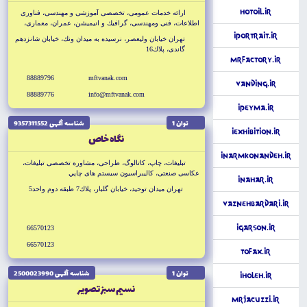
HotOil.ir
ارائه خدمات عمومى، تخصصى آموزشى و مهندسى، فناورى
اطلاعات، فنى ومهندسى، گرافيك و انيميشن، عمران، معمارى،
عكاسى ديجيتال، هنر و سينما، دوره هاى بين المللى با ارائه مدرك
iPortrait.ir
تهران خيابان وليعصر، نرسيده به ميدان ونك، خيابان شانزدهم
رسمى از استراليا و انگلستان و...
گاندى، پلاك16
MrFactory.ir
88889796
mftvanak.com
Vanding.ir
88889776
info@mftvanak.com
iPeyma.ir
توان 1
شناسه آگهى 9357311552
iExhibition.ir
نگاه خاص
iNarmKonandeh.ir
تبليغات، چاپ، كاتالوگ، طراحى، مشاوره تخصصى تبليغات،
عكاسى صنعتى، كاليبراسيون سيستم هاى چاپي
iNahar.ir
تهران ميدان توحيد، خيابان گلبار، پلاك7 طبقه دوم واحد5
VaznehBardari.ir
iGarson.ir
66570123
66570123
ToFax.ir
توان 1
شناسه آگهى 2500023990
iHoleh.ir
نسيم سبز تصوير
MrJacuzzi.ir