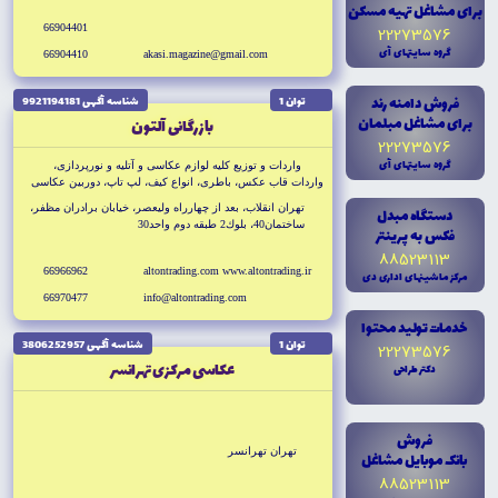
براى مشاغل تهيه مسکن
66904401
22273576
گروه سايتهاى آى
66904410
akasi.magazine@gmail.com
فروش دامنه رند
توان 1
شناسه آگهى 9921194181
براى مشاغل مبلمان
بازرگانى آلتون
22273576
گروه سايتهاى آى
واردات و توزيع كليه لوازم عكاسى و آتليه و نورپردازى،
واردات قاب عكس، باطرى، انواع كيف، لپ تاپ، دوربين عكاسى
تهران انقلاب، بعد از چهارراه وليعصر، خيابان برادران مظفر،
دستگاه مبدل
ساختمان40، بلوك2 طبقه دوم واحد30
فکس به پرينتر
88523113
66966962
altontrading.com www.altontrading.ir
مرکز ماشينهاى ادارى دى
66970477
info@altontrading.com
خدمات توليد محتوا
توان 1
شناسه آگهى 3806252957
22273576
عكاسى مركزى تهرانسر
دکتر طراحى
فروش
تهران تهرانسر
بانک موبايل مشاغل
88523113